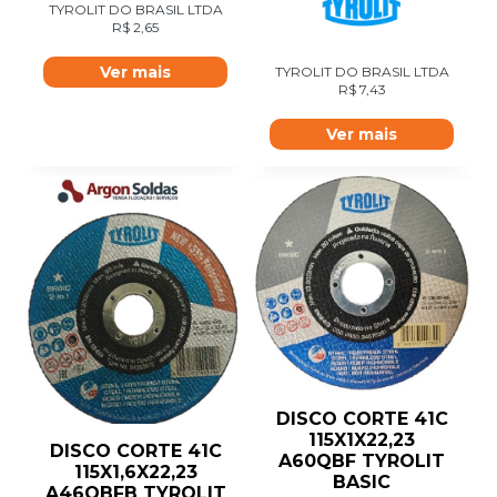
TYROLIT DO BRASIL LTDA
R$
2,65
Ver mais
TYROLIT DO BRASIL LTDA
R$
7,43
Ver mais
DISCO CORTE 41C
115X1X22,23
DISCO CORTE 41C
A60QBF TYROLIT
115X1,6X22,23
BASIC
A46QBFB TYROLIT