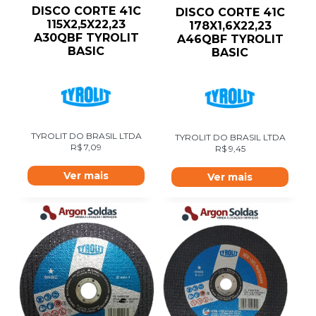
DISCO CORTE 41C
DISCO CORTE 41C
115X2,5X22,23
178X1,6X22,23
A30QBF TYROLIT
A46QBF TYROLIT
BASIC
BASIC
TYROLIT DO BRASIL LTDA
TYROLIT DO BRASIL LTDA
R$
7,09
R$
9,45
Ver mais
Ver mais