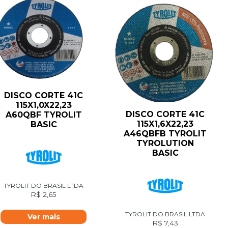
DISCO CORTE 41C
115X1,0X22,23
DISCO CORTE 41C
A60QBF TYROLIT
115X1,6X22,23
BASIC
A46QBFB TYROLIT
TYROLUTION
BASIC
TYROLIT DO BRASIL LTDA
R$
2,65
TYROLIT DO BRASIL LTDA
Ver mais
R$
7,43