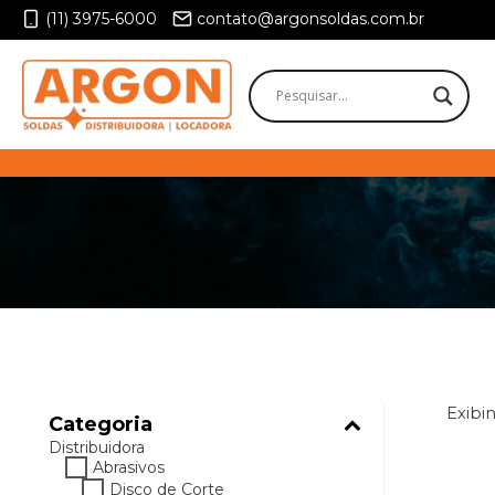
Pular
(11) 3975-6000
contato@argonsoldas.com.br
para
o
Conteúdo
Exibin
Categoria
Distribuidora
Abrasivos
Disco de Corte