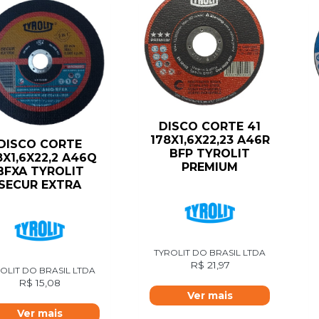
DISCO CORTE 41
178X1,6X22,23 A46R
DISCO CORTE
BFP TYROLIT
8X1,6X22,2 A46Q
PREMIUM
BFXA TYROLIT
SECUR EXTRA
TYROLIT DO BRASIL LTDA
R$
21,97
OLIT DO BRASIL LTDA
R$
15,08
Ver mais
Ver mais