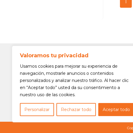
1
Valoramos tu privacidad
Contato
Av. Min. 
Usamos cookies para mejorar su experiencia de
Freguesi
navegación, mostrarle anuncios o contenidos
São Paul
personalizados y analizar nuestro tráfico. Al hacer clic
Siga-nos!
(11) 3975
en “Aceptar todo” usted da su consentimiento a
nuestro uso de las cookies.
(11) 3975
contato@
Personalizar
Rechazar todo
Aceptar todo
Cop