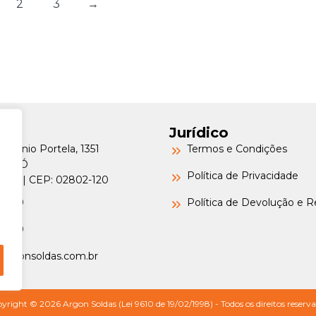
2
3
→
Jurídico
Petrônio Portela, 1351
Termos e Condições
a do Ó
Política de Privacidade
o/SP | CEP: 02802-120
-6000
Política de Devolução e 
-6000
argonsoldas.com.br
yright © 2026 Argon Soldas (Lei 9610 de 19/02/1998) - Todos os direitos reserva