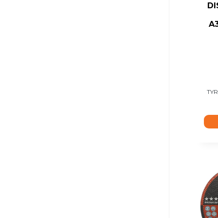
DI
A
TYR