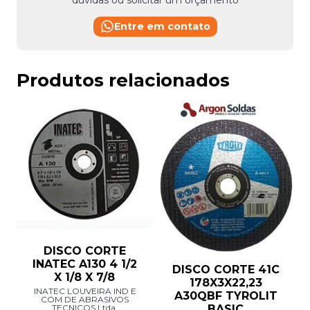
Entre em contato
Produtos relacionados
DISCO CORTE
INATEC A130 4 1/2
DISCO CORTE 41C
X 1/8 X 7/8
178X3X22,23
INATEC LOUVEIRA IND E
A30QBF TYROLIT
COM DE ABRASIVOS
TECNICOS Ltda
BASIC