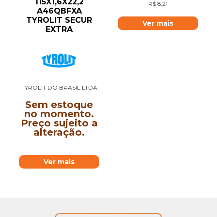
115X1,6X22,2
R$
8,21
A46QBFXA
TYROLIT SECUR
Ver mais
EXTRA
TYROLIT DO BRASIL LTDA
Sem estoque
no momento.
Preço sujeito a
alteração.
Ver mais