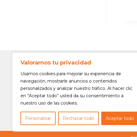
Valoramos tu privacidad
Contato
Av. Min. 
Usamos cookies para mejorar su experiencia de
Freguesi
navegación, mostrarle anuncios o contenidos
São Paul
personalizados y analizar nuestro tráfico. Al hacer clic
Siga-nos!
(11) 3975
en “Aceptar todo” usted da su consentimiento a
nuestro uso de las cookies.
(11) 3975
contato@
Personalizar
Rechazar todo
Aceptar todo