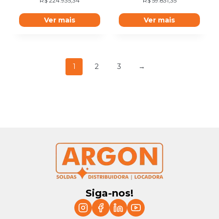
R$
224.935,34
R$
59.831,35
Ver mais
Ver mais
1
2
3
→
Siga-nos!