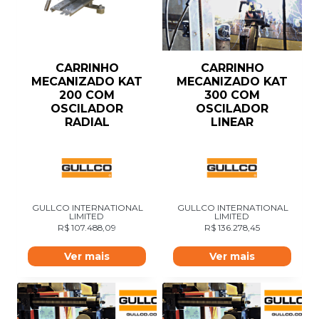
CARRINHO
CARRINHO
MECANIZADO KAT
MECANIZADO KAT
200 COM
300 COM
OSCILADOR
OSCILADOR
RADIAL
LINEAR
GULLCO INTERNATIONAL
GULLCO INTERNATIONAL
LIMITED
LIMITED
R$
107.488,09
R$
136.278,45
Ver mais
Ver mais