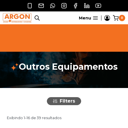
Pular
para
o
Menu
0
Conteúdo
Outros Equipamentos
Filters
Exibindo 1–16 de 39 resultados