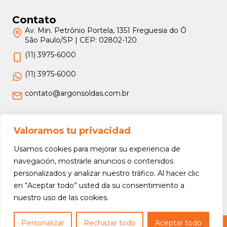
Contato
Av. Min. Petrônio Portela, 1351 Freguesia do Ó
São Paulo/SP | CEP: 02802-120
(11) 3975-6000
(11) 3975-6000
contato@argonsoldas.com.br
Jurídico
Valoramos tu privacidad
Termos e Condições
Usamos cookies para mejorar su experiencia de
Política de Privacidade
navegación, mostrarle anuncios o contenidos
personalizados y analizar nuestro tráfico. Al hacer clic
Política de Devolução e Reembolso
en “Aceptar todo” usted da su consentimiento a
nuestro uso de las cookies.
Personalizar
Rechazar todo
Aceptar todo
Copyright © 2026 Argon Soldas (Lei 9610 de 19/02/1998) - Todos os direitos