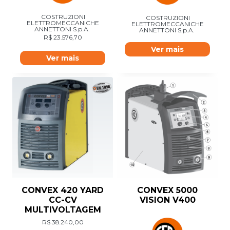
COSTRUZIONI
COSTRUZIONI
ELETTROMECCANICHE
ELETTROMECCANICHE
ANNETTONI S.p.A.
ANNETTONI S.p.A.
R$
23.576,70
Ver mais
Ver mais
CONVEX 420 YARD
CONVEX 5000
CC-CV
VISION V400
MULTIVOLTAGEM
R$
38.240,00