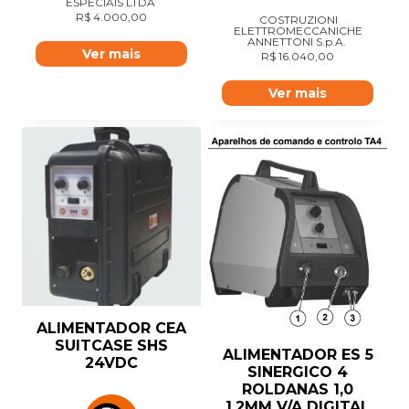
ESPECIAIS LTDA
R$
4.000,00
COSTRUZIONI
ELETTROMECCANICHE
ANNETTONI S.p.A.
Ver mais
R$
16.040,00
Ver mais
ALIMENTADOR CEA
SUITCASE SHS
ALIMENTADOR ES 5
24VDC
SINERGICO 4
ROLDANAS 1,0
1,2MM V/A DIGITAL