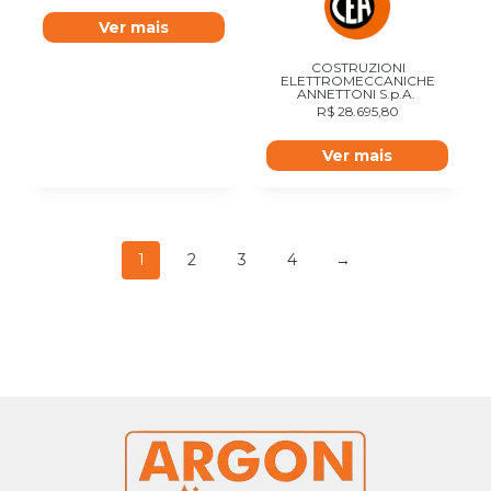
Ver mais
COSTRUZIONI
ELETTROMECCANICHE
ANNETTONI S.p.A.
R$
28.695,80
Ver mais
1
2
3
4
→