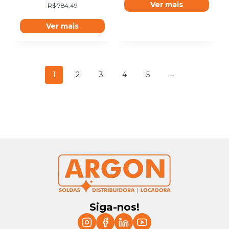
Ver mais
R$
784,49
Ver mais
1
2
3
4
5
→
Siga-nos!