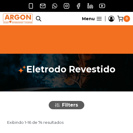
Pular
para
o
Menu
0
Conteúdo
Eletrodo Revestido
Filters
Exibindo 1–16 de 74 resultados