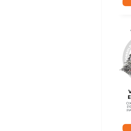
E
OX
P
PA