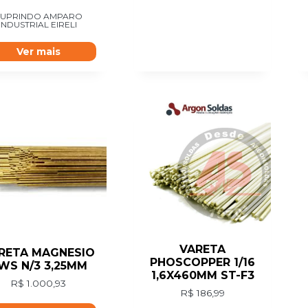
SUPRINDO AMPARO
INDUSTRIAL EIRELI
Ver mais
VARETA
RETA MAGNESIO
PHOSCOPPER 1/16
WS N/3 3,25MM
1,6X460MM ST-F3
R$
1.000,93
R$
186,99