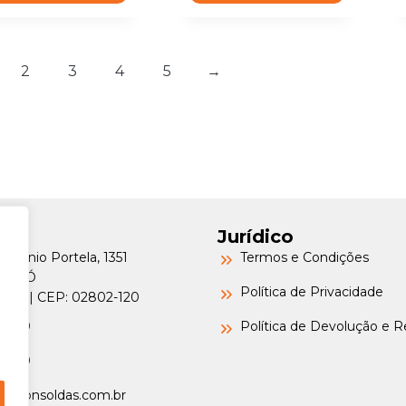
2
3
4
5
→
Jurídico
Petrônio Portela, 1351
Termos e Condições
a do Ó
Política de Privacidade
o/SP | CEP: 02802-120
-6000
Política de Devolução e 
-6000
argonsoldas.com.br