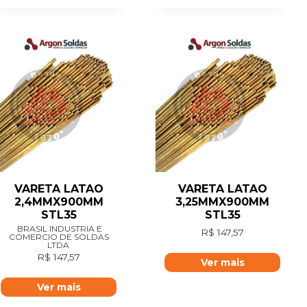
VARETA LATAO
VARETA LATAO
2,4MMX900MM
3,25MMX900MM
STL35
STL35
BRASIL INDUSTRIA E
R$
147,57
COMERCIO DE SOLDAS
LTDA
R$
147,57
Ver mais
Ver mais