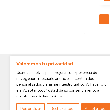
1
Valoramos tu privacidad
Contato
Av. Min. 
Usamos cookies para mejorar su experiencia de
Freguesi
navegación, mostrarle anuncios o contenidos
São Paul
personalizados y analizar nuestro tráfico. Al hacer clic
Siga-nos!
(11) 3975
en “Aceptar todo” usted da su consentimiento a
nuestro uso de las cookies.
(11) 3975
contato@
Personalizar
Rechazar todo
Aceptar todo