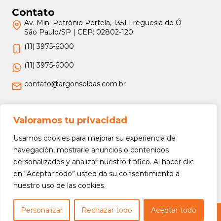
Contato
Av. Min. Petrônio Portela, 1351 Freguesia do Ó
São Paulo/SP | CEP: 02802-120
(11) 3975-6000
(11) 3975-6000
contato@argonsoldas.com.br
Jurídico
Valoramos tu privacidad
Termos e Condições
Usamos cookies para mejorar su experiencia de
Política de Privacidade
navegación, mostrarle anuncios o contenidos
personalizados y analizar nuestro tráfico. Al hacer clic
Política de Devolução e Reembolso
en “Aceptar todo” usted da su consentimiento a
nuestro uso de las cookies.
Personalizar
Rechazar todo
Aceptar todo
Copyright © 2026 Argon Soldas (Lei 9610 de 19/02/1998) - Todos os direitos