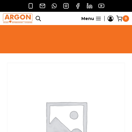
Pular
para
o
Menu
0
Conteúdo