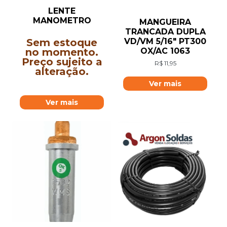
LENTE
MANOMETRO
MANGUEIRA
TRANCADA DUPLA
VD/VM 5/16″ PT300
Sem estoque
OX/AC 1063
no momento.
Preço sujeito a
R$
11,95
alteração.
Ver mais
Ver mais