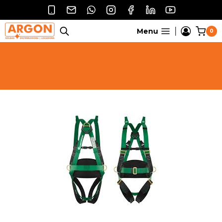
Pular
para
o
Menu
0
Conteúdo