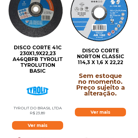
DISCO CORTE 41C
DISCO CORTE
230X1,9X22,23
NORTON CLASSIC
A46QBFB TYROLIT
114,3 X 1,6 X 22,22
TYROLUTION
BASIC
Sem estoque
no momento.
Preço sujeito a
alteração.
TYROLIT DO BRASIL LTDA
Ver mais
R$
23,89
Ver mais