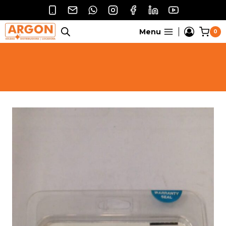
Pular
para
o
Menu
0
Conteúdo