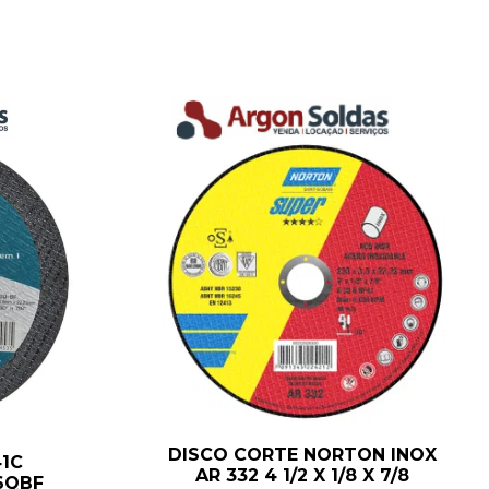
DISCO CORTE NORTON INOX
1C
AR 332 4 1/2 X 1/8 X 7/8
46QBF