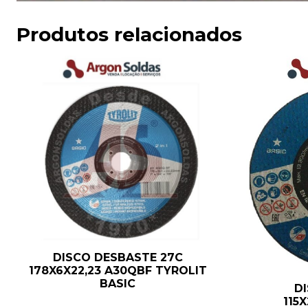
Produtos relacionados
DISCO DESBASTE 27C
178X6X22,23 A30QBF TYROLIT
BASIC
D
115