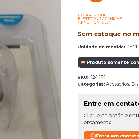
COSTRUZIONI
ELETTROMECCANICHE
ANNETTONI S.p.A.
Sem estoque no mo
Unidade de medida:
PACK
Produto somente com r
SKU:
424474
Categorias:
Acessorios
,
Dis
Entre em conta
Clique no botão e entr
orçamento
Entre em contat