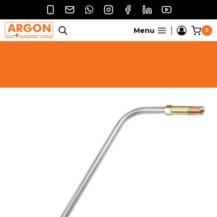
Pular
para
o
Menu
0
Conteúdo