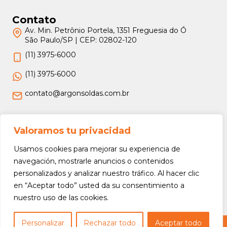
Contato
Av. Min. Petrônio Portela, 1351 Freguesia do Ó
São Paulo/SP | CEP: 02802-120
(11) 3975-6000
(11) 3975-6000
contato@argonsoldas.com.br
Jurídico
Valoramos tu privacidad
Termos e Condições
Usamos cookies para mejorar su experiencia de
Política de Privacidade
navegación, mostrarle anuncios o contenidos
personalizados y analizar nuestro tráfico. Al hacer clic
Política de Devolução e Reembolso
en “Aceptar todo” usted da su consentimiento a
nuestro uso de las cookies.
Personalizar
Rechazar todo
Aceptar todo
Copyright © 2026 Argon Soldas (Lei 9610 de 19/02/1998) - Todos os direitos