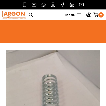
Pular
para
o
Menu
0
Conteúdo