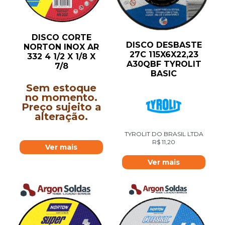
DISCO CORTE
DISCO DESBASTE
NORTON INOX AR
27C 115X6X22,23
332 4 1/2 X 1/8 X
A30QBF TYROLIT
7/8
BASIC
Sem estoque
no momento.
Preço sujeito a
alteração.
TYROLIT DO BRASIL LTDA
R$
11,20
Ver mais
Ver mais