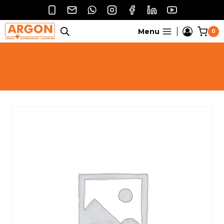
Pular
para
o
Menu
0
Conteúdo