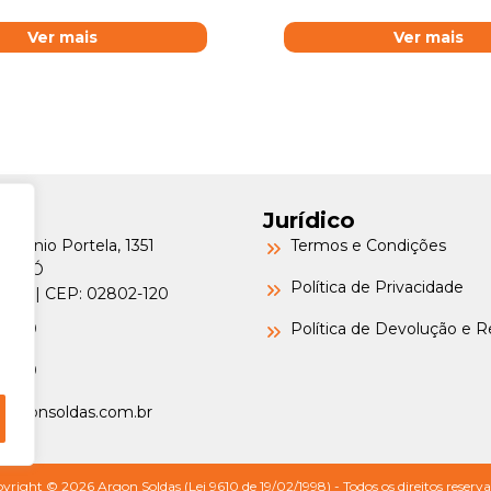
Ver mais
Ver mais
Jurídico
Petrônio Portela, 1351
Termos e Condições
a do Ó
Política de Privacidade
o/SP | CEP: 02802-120
-6000
Política de Devolução e 
-6000
argonsoldas.com.br
yright © 2026 Argon Soldas (Lei 9610 de 19/02/1998) - Todos os direitos reserva