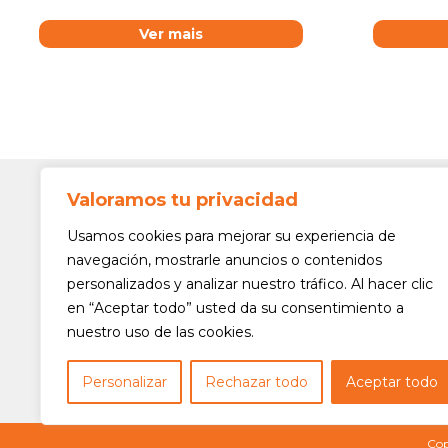
Ver mais
Valoramos tu privacidad
Contato
Av. Min. 
Usamos cookies para mejorar su experiencia de
Freguesi
navegación, mostrarle anuncios o contenidos
São Paul
personalizados y analizar nuestro tráfico. Al hacer clic
Siga-nos!
(11) 3975
en “Aceptar todo” usted da su consentimiento a
nuestro uso de las cookies.
(11) 3975
contato@
Personalizar
Rechazar todo
Aceptar todo
Cop