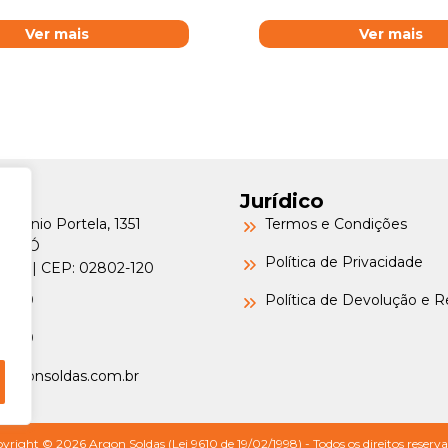
Ver mais
Ver mais
Jurídico
Petrônio Portela, 1351
Termos e Condições
a do Ó
Política de Privacidade
o/SP | CEP: 02802-120
-6000
Política de Devolução e 
-6000
argonsoldas.com.br
yright © 2026 Argon Soldas (Lei 9610 de 19/02/1998) - Todos os direitos reserva