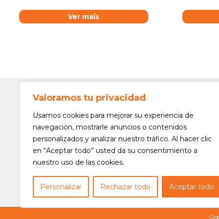
Ver mais
Valoramos tu privacidad
Contato
Av. Min. 
Usamos cookies para mejorar su experiencia de
Freguesi
navegación, mostrarle anuncios o contenidos
São Paul
personalizados y analizar nuestro tráfico. Al hacer clic
Siga-nos!
(11) 3975
en “Aceptar todo” usted da su consentimiento a
nuestro uso de las cookies.
(11) 3975
contato@
Personalizar
Rechazar todo
Aceptar todo
Cop