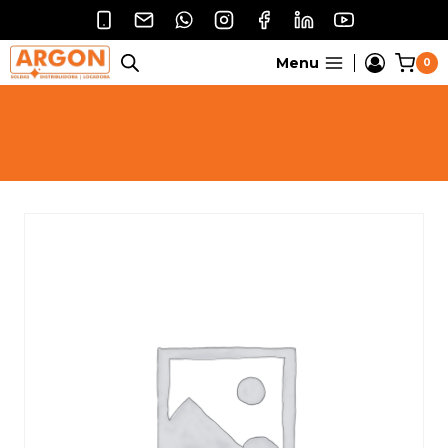
Pular
para
o
Menu
0
Conteúdo