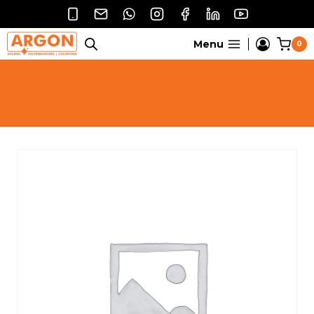
Pular
para
o
Menu
0
Conteúdo