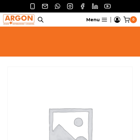
Pular
para
o
Menu
0
Conteúdo