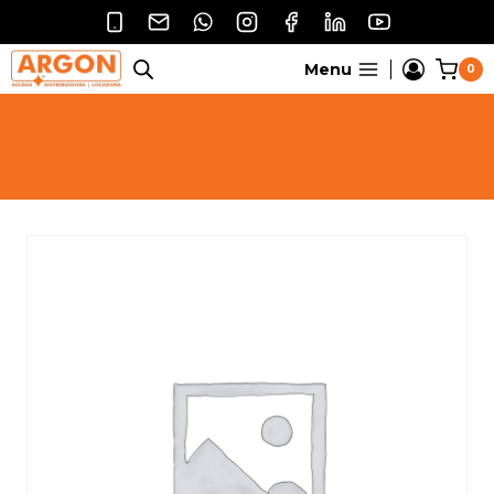
Pular
para
o
Menu
0
Conteúdo