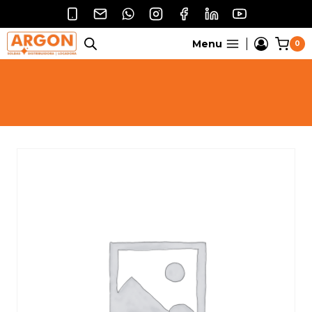
Pular
para
o
Menu
0
Conteúdo