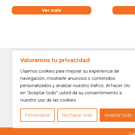
Ver mais
Valoramos tu privacidad
Contato
Av. Min. 
Usamos cookies para mejorar su experiencia de
Freguesi
navegación, mostrarle anuncios o contenidos
São Paul
personalizados y analizar nuestro tráfico. Al hacer clic
Siga-nos!
(11) 3975
en “Aceptar todo” usted da su consentimiento a
nuestro uso de las cookies.
(11) 3975
contato@
Personalizar
Rechazar todo
Aceptar todo
Cop