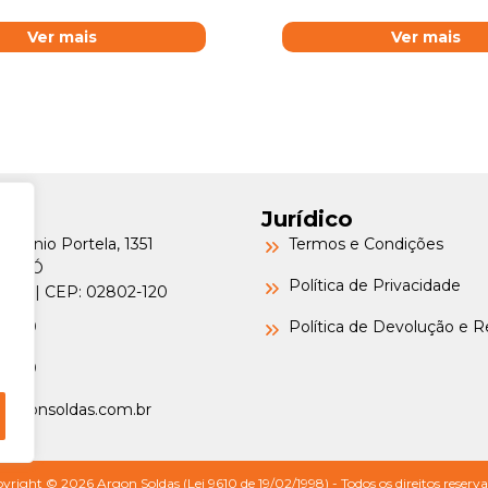
Ver mais
Ver mais
Jurídico
Petrônio Portela, 1351
Termos e Condições
a do Ó
Política de Privacidade
o/SP | CEP: 02802-120
-6000
Política de Devolução e 
-6000
argonsoldas.com.br
yright © 2026 Argon Soldas (Lei 9610 de 19/02/1998) - Todos os direitos reserva