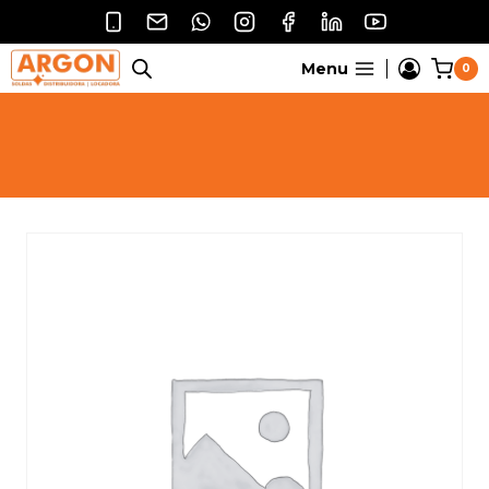
Pular
para
o
Menu
0
Conteúdo