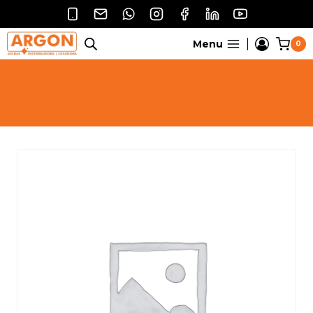
Pular
para
o
Menu
0
Conteúdo