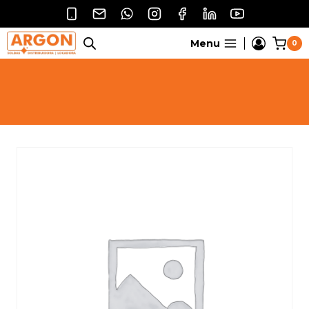
Pular
para
o
Menu
0
Conteúdo