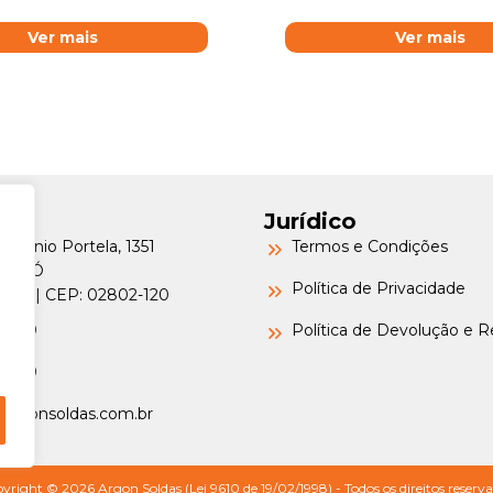
Ver mais
Ver mais
Jurídico
Petrônio Portela, 1351
Termos e Condições
a do Ó
Política de Privacidade
o/SP | CEP: 02802-120
-6000
Política de Devolução e 
-6000
argonsoldas.com.br
yright © 2026 Argon Soldas (Lei 9610 de 19/02/1998) - Todos os direitos reserva