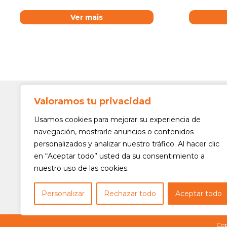
Ver mais
Valoramos tu privacidad
Contato
Av. Min. 
Usamos cookies para mejorar su experiencia de
Freguesi
navegación, mostrarle anuncios o contenidos
São Paul
personalizados y analizar nuestro tráfico. Al hacer clic
Siga-nos!
(11) 3975
en “Aceptar todo” usted da su consentimiento a
nuestro uso de las cookies.
(11) 3975
contato@
Personalizar
Rechazar todo
Aceptar todo
Cop