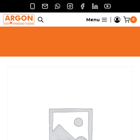
Pular
para
o
Menu
0
Conteúdo