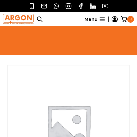
Pular
para
o
Menu
0
Conteúdo