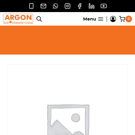
Pular
para
o
Menu
0
Conteúdo