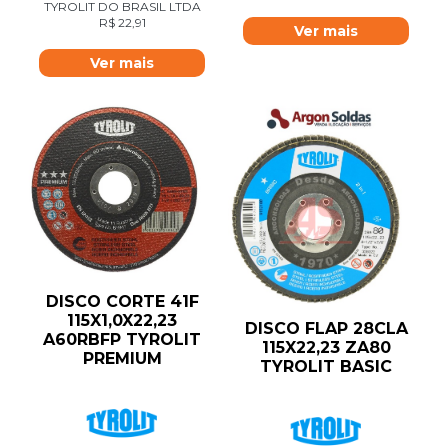
TYROLIT DO BRASIL LTDA
R$
22,91
Ver mais
Ver mais
DISCO CORTE 41F
115X1,0X22,23
DISCO FLAP 28CLA
A60RBFP TYROLIT
115X22,23 ZA80
PREMIUM
TYROLIT BASIC