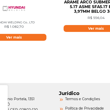
ARAME ARCO SUBME
5.17 ASME SFA5.17
3,97MM BELGO 
R$
556,04
NDAI WELDING Co., LTD
R$
1.082,70
Ver mais
Ver mais
Jurídico
Petrônio Portela, 1351
Termos e Condições
a do Ó
Política de Privacidade
o/SP | CEP: 02802-120