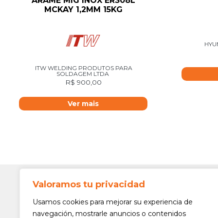
ARAME MIG INOX ER308L
MCKAY 1,2MM 15KG
HYU
ITW WELDING PRODUTOS PARA
SOLDAGEM LTDA
R$
900,00
Ver mais
Valoramos tu privacidad
Contato
Av. Min. 
Usamos cookies para mejorar su experiencia de
Freguesi
navegación, mostrarle anuncios o contenidos
São Paul