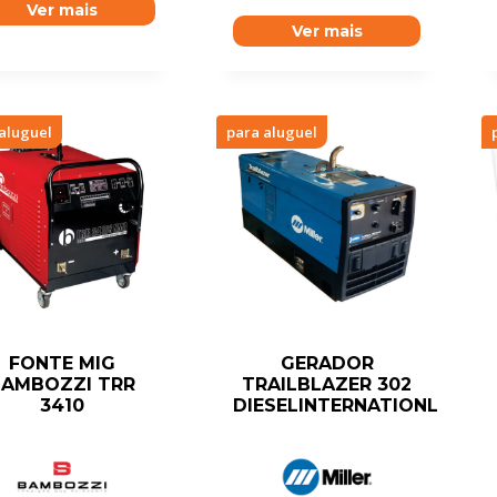
Ver mais
Ver mais
aluguel
para aluguel
FONTE MIG
GERADOR
BAMBOZZI TRR
TRAILBLAZER 302
3410
DIESELINTERNATIONL4