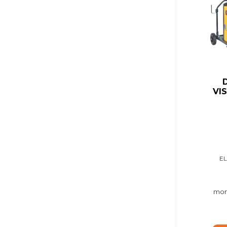
VI
E
mom