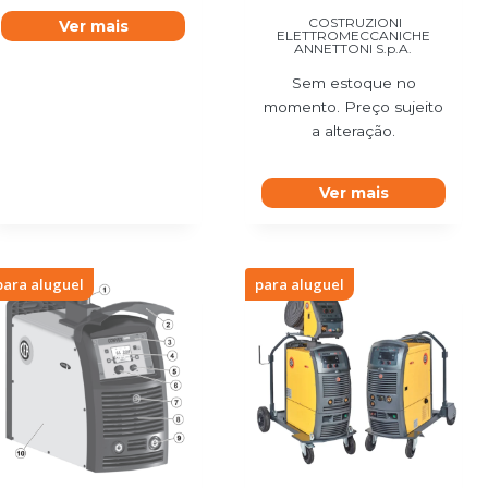
COSTRUZIONI
Ver mais
ELETTROMECCANICHE
ANNETTONI S.p.A.
Sem estoque no
momento. Preço sujeito
a alteração.
Ver mais
para aluguel
para aluguel