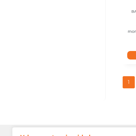
B
mom
1