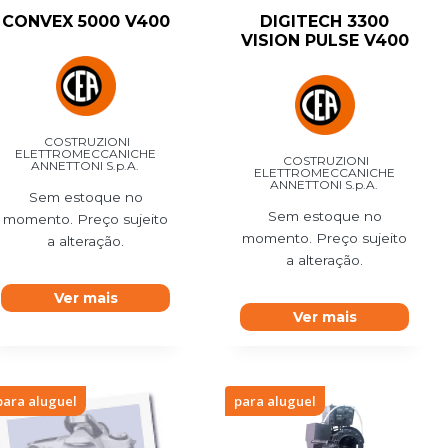
CONVEX 5000 V400
DIGITECH 3300
VISION PULSE V400
COSTRUZIONI
ELETTROMECCANICHE
COSTRUZIONI
ANNETTONI S.p.A.
ELETTROMECCANICHE
ANNETTONI S.p.A.
Sem estoque no
Sem estoque no
momento. Preço sujeito
momento. Preço sujeito
a alteração.
a alteração.
Ver mais
Ver mais
para aluguel
para aluguel