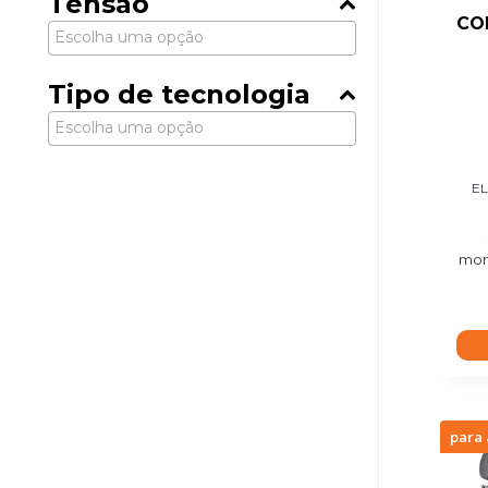
Tensão
CO
Tipo de tecnologia
E
mom
para 