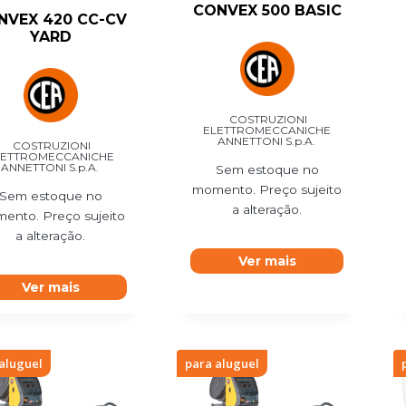
CONVEX 500 BASIC
NVEX 420 CC-CV
YARD
COSTRUZIONI
ELETTROMECCANICHE
ANNETTONI S.p.A.
COSTRUZIONI
LETTROMECCANICHE
ANNETTONI S.p.A.
Sem estoque no
momento. Preço sujeito
Sem estoque no
a alteração.
ento. Preço sujeito
a alteração.
Ver mais
Ver mais
aluguel
para aluguel