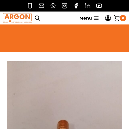
Pular
para
o
Menu
0
Conteúdo