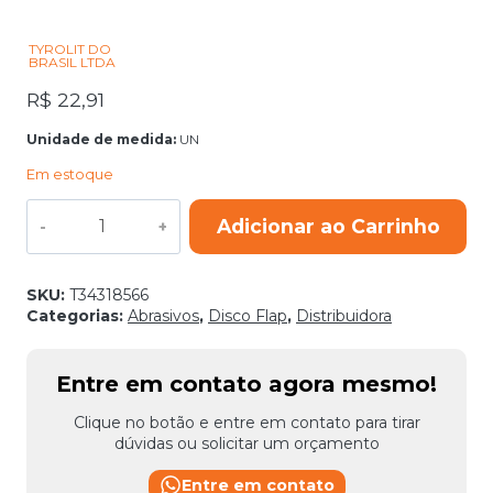
TYROLIT DO
BRASIL LTDA
R$
22,91
Unidade de medida:
UN
Em estoque
DISCO
Adicionar ao Carrinho
FLAP
28CLA
178X22,23
ZA80
SKU:
T34318566
TYROLIT
Categorias:
Abrasivos
,
Disco Flap
,
Distribuidora
BASIC
quantidade
Entre em contato agora mesmo!
Clique no botão e entre em contato para tirar
dúvidas ou solicitar um orçamento
Entre em contato