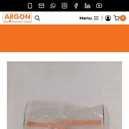
Pular
para
o
Menu
0
Conteúdo