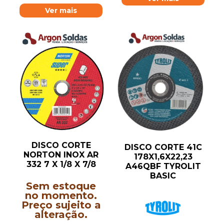
Ver mais
DISCO CORTE
DISCO CORTE 41C
NORTON INOX AR
178X1,6X22,23
332 7 X 1/8 X 7/8
A46QBF TYROLIT
BASIC
Sem estoque
no momento.
Preço sujeito a
alteração.