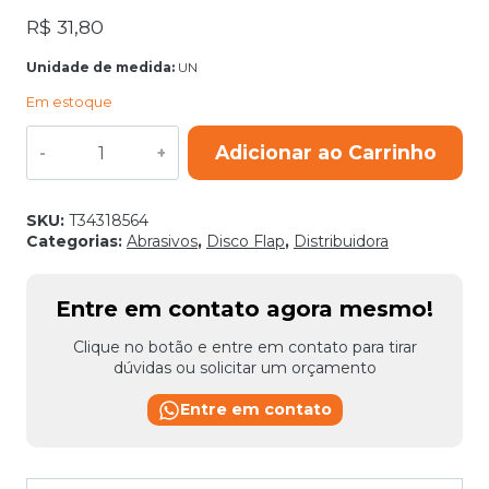
R$
31,80
Unidade de medida:
UN
Em estoque
DISCO
Adicionar ao Carrinho
FLAP
28CLA
178X22,23
ZA60
SKU:
T34318564
TYROLIT
Categorias:
Abrasivos
,
Disco Flap
,
Distribuidora
BASIC
quantidade
Entre em contato agora mesmo!
Clique no botão e entre em contato para tirar
dúvidas ou solicitar um orçamento
Entre em contato