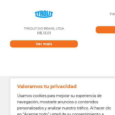
TYR
TYROLIT DO BRASIL LTDA
R$
13,01
Ver mais
Valoramos tu privacidad
Contato
Av. Min. 
Usamos cookies para mejorar su experiencia de
Freguesi
navegación, mostrarle anuncios o contenidos
São Paul
personalizados y analizar nuestro tráfico. Al hacer clic
Siga-nos!
(11) 3975
en “Aceptar todo” usted da su consentimiento a