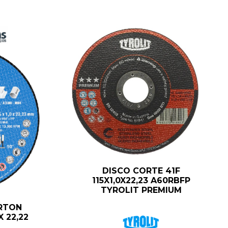
DISCO CORTE 41F
115X1,0X22,23 A60RBFP
TYROLIT PREMIUM
RTON
X 22,22