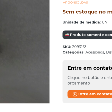
ARGONSOLDAS
Sem estoque no mo
Unidade de medida:
UN
Produto somente com r
SKU:
2093163
Categorias:
Acessorios
,
Dis
Entre em conta
Clique no botão e entr
orçamento
Entre em contat