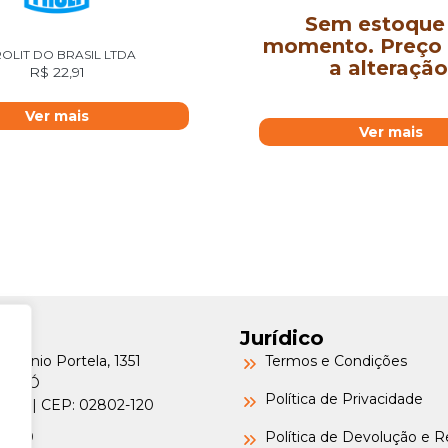
Sem estoque
momento. Preço 
OLIT DO BRASIL LTDA
a alteração
R$
22,91
Ver mais
Ver mais
Jurídico
Petrônio Portela, 1351
Termos e Condições
a do Ó
Política de Privacidade
o/SP | CEP: 02802-120
-6000
Política de Devolução e 