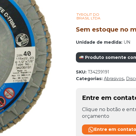
TYROLIT DO
BRASIL LTDA
Sem estoque no mo
Unidade de medida:
UN
Produto somente com r
SKU:
T34239191
Categorias:
Abrasivos
,
Disc
Entre em conta
Clique no botão e entr
orçamento
Entre em contat