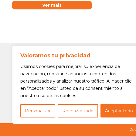
Ver mais
Valoramos tu privacidad
Contato
Av. Min. 
Usamos cookies para mejorar su experiencia de
Freguesi
navegación, mostrarle anuncios o contenidos
São Paul
personalizados y analizar nuestro tráfico. Al hacer clic
Siga-nos!
(11) 3975
en “Aceptar todo” usted da su consentimiento a
nuestro uso de las cookies.
(11) 3975
contato@
Personalizar
Rechazar todo
Aceptar todo
Cop