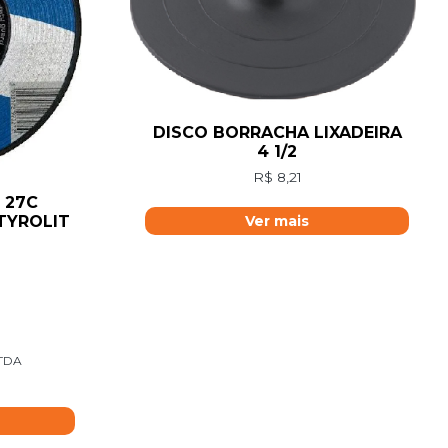
DISCO BORRACHA LIXADEIRA
4 1/2
R$
8,21
 27C
 TYROLIT
Ver mais
LTDA