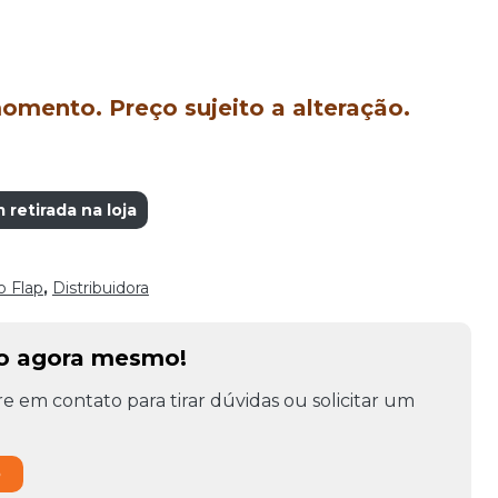
mento. Preço sujeito a alteração.
etirada na loja
o Flap
,
Distribuidora
to agora mesmo!
e em contato para tirar dúvidas ou solicitar um
o