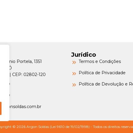
Jurídico
Petrônio Portela, 1351
Termos e Condições
a do Ó
Política de Privacidade
o/SP | CEP: 02802-120
-6000
Política de Devolução e 
-6000
argonsoldas.com.br
yright © 2026 Argon Soldas (Lei 9610 de 19/02/1998) - Todos os direitos reserva