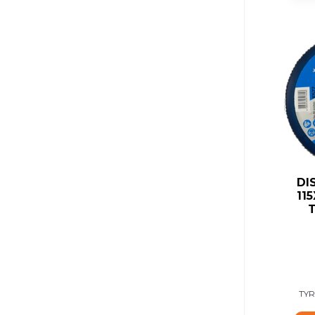
DI
11
T
TYR