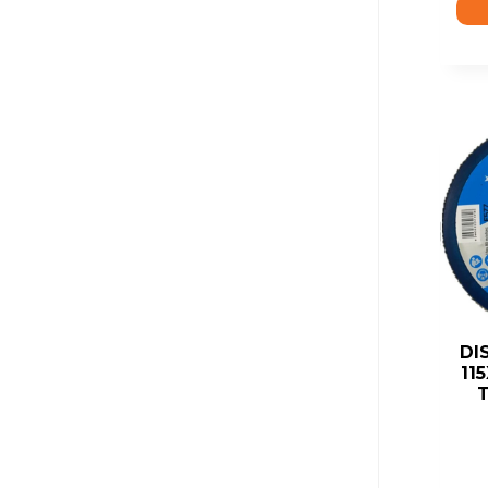
DI
11
T