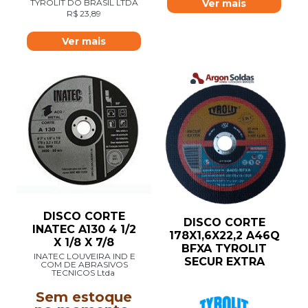
TYROLIT DO BRASIL LTDA
Ver mais
R$
23,89
Ver mais
DISCO CORTE
DISCO CORTE
INATEC A130 4 1/2
178X1,6X22,2 A46Q
X 1/8 X 7/8
BFXA TYROLIT
INATEC LOUVEIRA IND E
SECUR EXTRA
COM DE ABRASIVOS
TECNICOS Ltda
Sem estoque