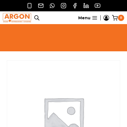
Pular
para
o
Menu
0
Conteúdo