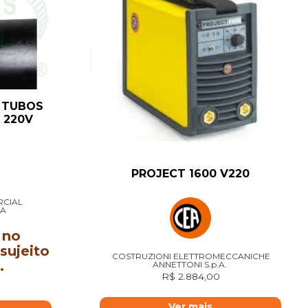
 TUBOS
 220V
PROJECT 1600 V220
RCIAL
DA
 no
sujeito
COSTRUZIONI ELETTROMECCANICHE
.
ANNETTONI S.p.A.
R$
2.884,00
Ver mais