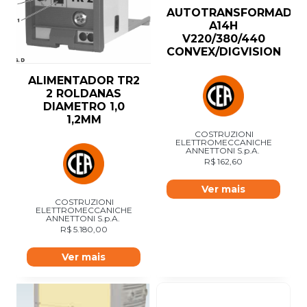
AUTOTRANSFORMADO
A14H
V220/380/440
CONVEX/DIGVISION
ALIMENTADOR TR2
2 ROLDANAS
DIAMETRO 1,0
1,2MM
COSTRUZIONI
ELETTROMECCANICHE
ANNETTONI S.p.A.
R$
162,60
Ver mais
COSTRUZIONI
ELETTROMECCANICHE
ANNETTONI S.p.A.
R$
5.180,00
Ver mais