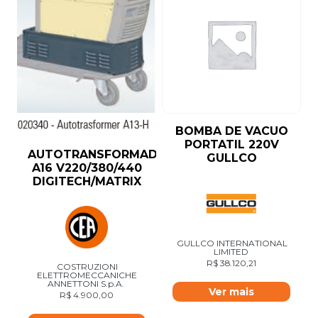
BOMBA DE VACUO
PORTATIL 220V
AUTOTRANSFORMADOR
GULLCO
A16 V220/380/440
DIGITECH/MATRIX
GULLCO INTERNATIONAL
LIMITED
R$
38.120,21
COSTRUZIONI
ELETTROMECCANICHE
ANNETTONI S.p.A.
Ver mais
R$
4.900,00