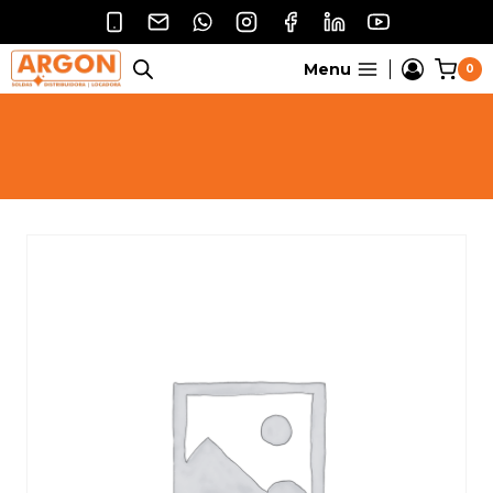
Pular
para
o
Menu
0
Conteúdo