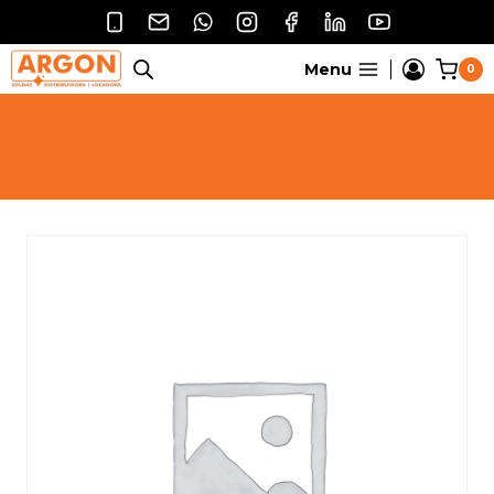
Pular
para
o
Menu
0
Conteúdo