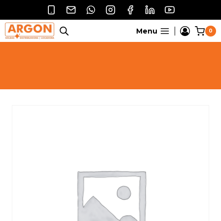
Pular
para
o
Menu
0
Conteúdo