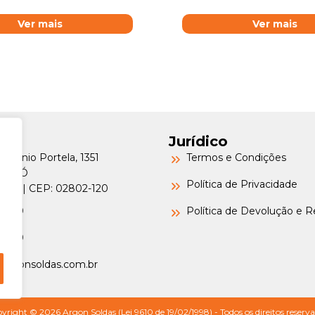
Ver mais
Ver mais
Jurídico
Petrônio Portela, 1351
Termos e Condições
a do Ó
Política de Privacidade
o/SP | CEP: 02802-120
-6000
Política de Devolução e 
-6000
argonsoldas.com.br
yright © 2026 Argon Soldas (Lei 9610 de 19/02/1998) - Todos os direitos reserva