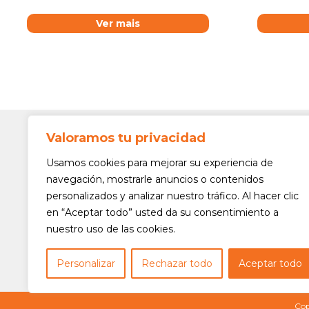
Ver mais
Valoramos tu privacidad
Contato
Av. Min. 
Usamos cookies para mejorar su experiencia de
Freguesi
navegación, mostrarle anuncios o contenidos
São Paul
personalizados y analizar nuestro tráfico. Al hacer clic
Siga-nos!
(11) 3975
en “Aceptar todo” usted da su consentimiento a
nuestro uso de las cookies.
(11) 3975
contato@
Personalizar
Rechazar todo
Aceptar todo
Cop