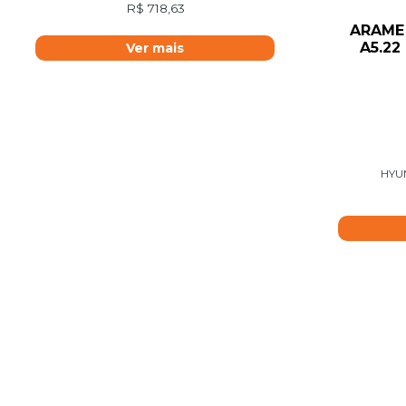
R$
718,63
ARAME
A5.22
Ver mais
HYU