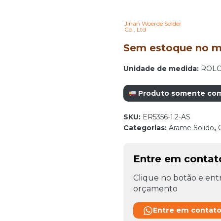
Jinan Woerde Solder
Co., Ltd
Sem estoque no mo
Unidade de medida:
ROL
Produto somente com r
SKU:
ER5356-1.2-AS
Categorias:
Arame Solido
,
Entre em conta
Clique no botão e entr
orçamento
Entre em contat