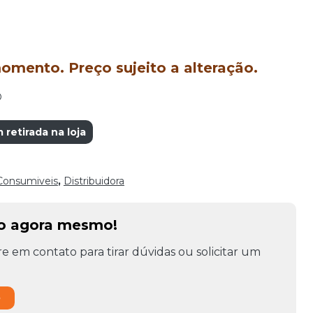
mento. Preço sujeito a alteração.
O
etirada na loja
Consumiveis
,
Distribuidora
to agora mesmo!
e em contato para tirar dúvidas ou solicitar um
o