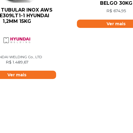
BELGO 30KG
 TUBULAR INOX AWS
R$
674,95
 E309LT1-1 HYUNDAI
1,2MM 15KG
Ver mais
NDAI WELDING Co., LTD
R$
1.489,67
Ver mais