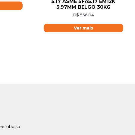
5.17 ASME SFA5.17 EM12K
3,97MM BELGO 30KG
R$
556,04
Ver mais
Reembolso