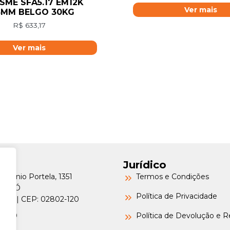
ASME SFA5.17 EM12K
Ver mais
18MM BELGO 30KG
R$
633,17
Ver mais
Jurídico
Petrônio Portela, 1351
Termos e Condições
a do Ó
Política de Privacidade
o/SP | CEP: 02802-120
-6000
Política de Devolução e 