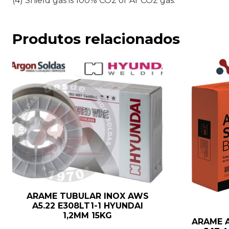
(4) Shield gas is 100% CO2 or Ar CO2 gas.
Produtos relacionados
ARAME TUBULAR INOX AWS
A5.22 E308LT1-1 HYUNDAI
1,2MM 15KG
ARAME 