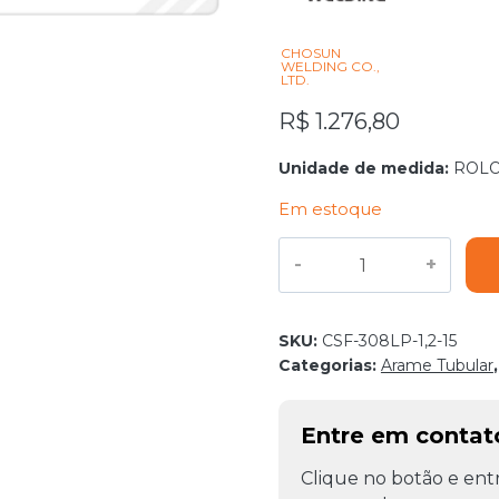
CHOSUN
WELDING CO.,
LTD.
R$
1.276,80
Unidade de medida:
ROL
Em estoque
ARAME
TUBULAR
INOX
AWS
SKU:
CSF-308LP-1,2-15
A5.22
Categorias:
Arame Tubular
E308LT1-
1
CHOSUN
Entre em conta
1,2MM
15KG
Clique no botão e entr
quantidade