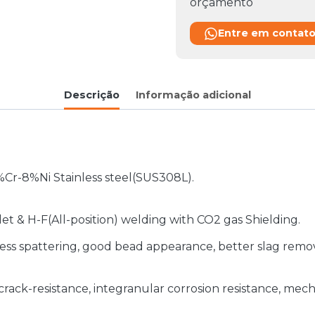
orçamento
Entre em contat
Descrição
Informação adicional
%Cr-8%Ni Stainless steel(SUS308L).
llet & H-F(All-position) welding with CO2 gas Shielding.
rc, less spattering, good bead appearance, better slag re
 crack-resistance, integranular corrosion resistance, mech