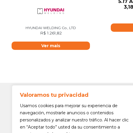
5.17 
3,
HYUNDAI WELDING Co., LTD
R$
1.261,82
Ver mais
Valoramos tu privacidad
Contato
Av. Min. 
Usamos cookies para mejorar su experiencia de
Freguesi
navegación, mostrarle anuncios o contenidos
São Paul
personalizados y analizar nuestro tráfico. Al hacer clic
Siga-nos!
(11) 3975
en “Aceptar todo” usted da su consentimiento a